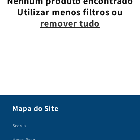
Nenhum produto encontrado
o
Utilizar menos filtros ou
remover tudo
:
Mapa do Site
Search
Home Page