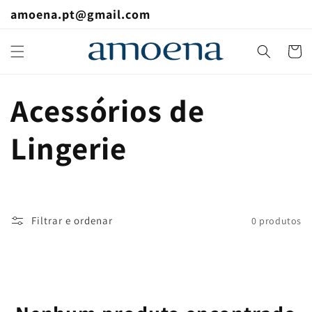
Saltar
amoena.pt@gmail.com
para o
conteúdo
Carrinh
C
Acessórios de
o
Lingerie
l
e
Filtrar e ordenar
0 produtos
ç
ã