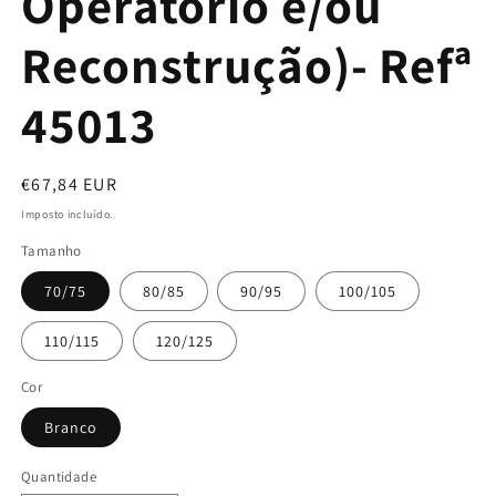
Operatório e/ou
Reconstrução)- Refª
45013
Preço
€67,84 EUR
normal
Imposto incluído.
Tamanho
70/75
80/85
90/95
100/105
110/115
120/125
Cor
Branco
Quantidade