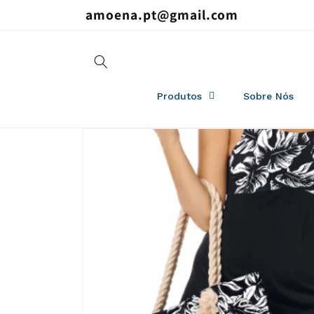
Saltar
amoena.pt@gmail.com
para o
conteúdo
Produtos
Sobre Nós
Saltar para
a
informação
do produto