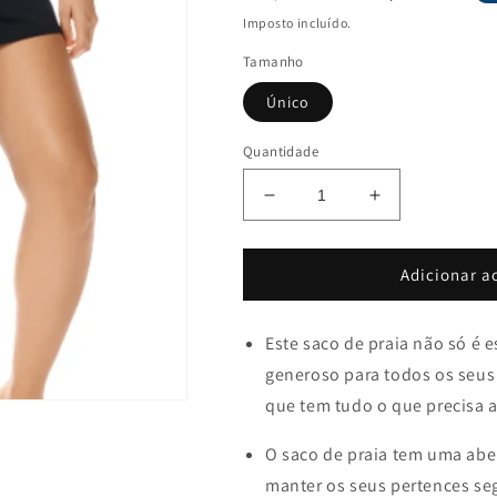
normal
de
Imposto incluído.
saldo
Tamanho
Único
Quantidade
Diminuir
Aumentar
a
a
quantidade
quantidade
de
de
Adicionar a
Koh
Koh
Samiu
Samiu
Este saco de praia não só 
Mala
Mala
Preto/Branco-
Preto/Branco-
generoso para todos os seus 
Refª
Refª
que tem tudo o que precisa 
71699
71699
O saco de praia tem uma aber
manter os seus pertences seg