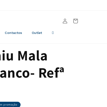
Iniciar
Carrinho
sessão
Contactos
Outlet
iu Mala
anco- Refª
Em promoção