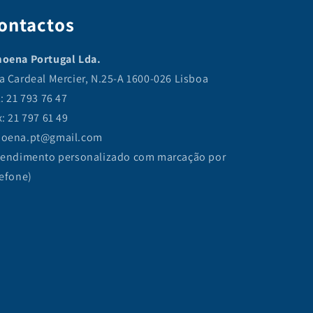
ontactos
oena Portugal Lda.
a Cardeal Mercier, N.25-A 1600-026 Lisboa
l: 21 793 76 47
x: 21 797 61 49
oena.pt@gmail.com
tendimento personalizado com marcação por
lefone)