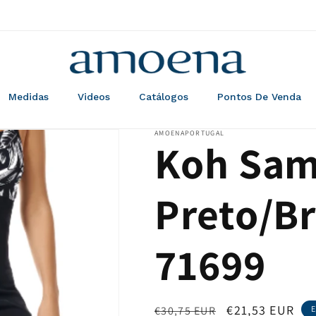
Medidas
Videos
Catálogos
Pontos De Venda
AMOENAPORTUGAL
Koh Sam
Preto/Br
71699
Preço
Preço
€21,53 EUR
€30,75 EUR